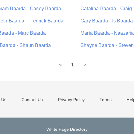
mam Baarda - Casey Baarda
Catalina Baarda - Craig
beth Baarda - Fredrick Baarda
Gary Baarda - Is Baarda
Baarda - Marc Baarda
Maria Baarda - Naazari
Baarda - Shaun Baarda
Shayne Baarda - Steven
<
1
>
 Us
Contact Us
Privacy Policy
Terms
Hel
White Page Directory