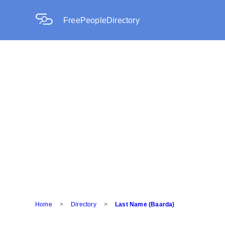
FreePeopleDirectory
Home
>
Directory
>
Last Name (Baarda)