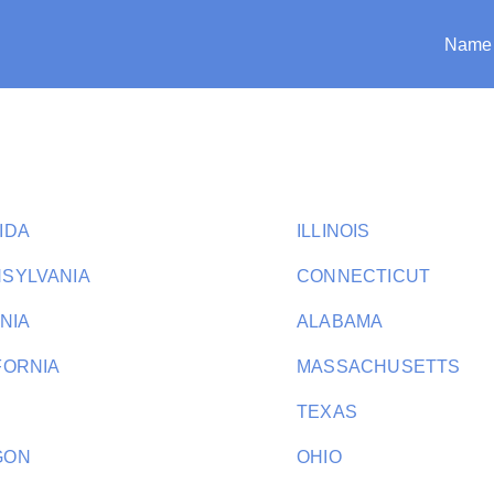
Name
IDA
ILLINOIS
SYLVANIA
CONNECTICUT
INIA
ALABAMA
FORNIA
MASSACHUSETTS
H
TEXAS
GON
OHIO