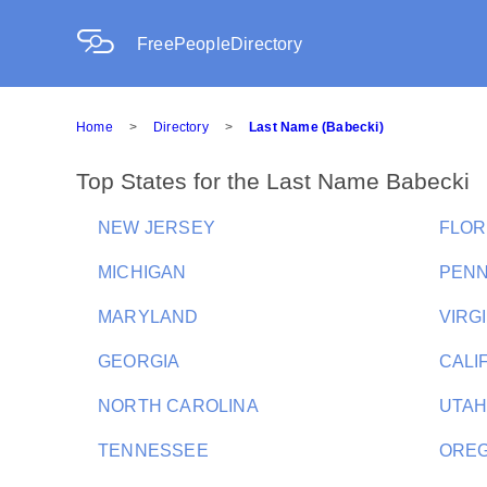
FreePeopleDirectory
Home
>
Directory
>
Last Name (Babecki)
Top States for the Last Name Babecki
NEW JERSEY
FLOR
MICHIGAN
PENN
MARYLAND
VIRG
GEORGIA
CALI
NORTH CAROLINA
UTA
TENNESSEE
ORE