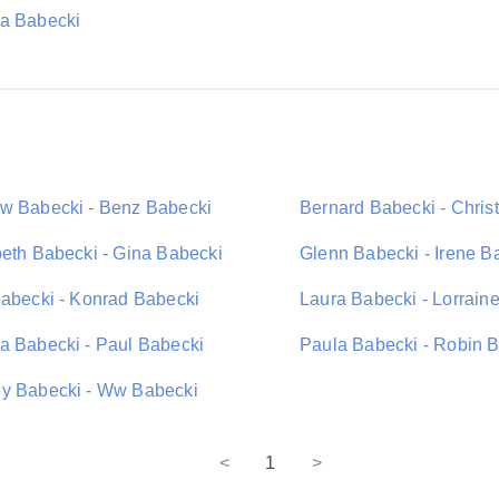
a Babecki
w Babecki - Benz Babecki
Bernard Babecki - Chris
beth Babecki - Gina Babecki
Glenn Babecki - Irene B
Babecki - Konrad Babecki
Laura Babecki - Lorrain
a Babecki - Paul Babecki
Paula Babecki - Robin 
y Babecki - Ww Babecki
<
1
>