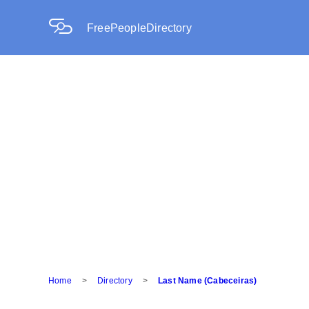
FreePeopleDirectory
Home
>
Directory
>
Last Name (Cabeceiras)