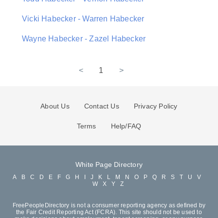
Vicki Habecker - Warren Habecker
Wayne Habecker - Zazel Habecker
<
1
>
About Us
Contact Us
Privacy Policy
Terms
Help/FAQ
White Page Directory
A
B
C
D
E
F
G
H
I
J
K
L
M
N
O
P
Q
R
S
T
U
V
W
X
Y
Z
FreePeopleDirectory is not a consumer reporting agency as defined by
the Fair Credit Reporting Act (FCRA). This site should not be used to