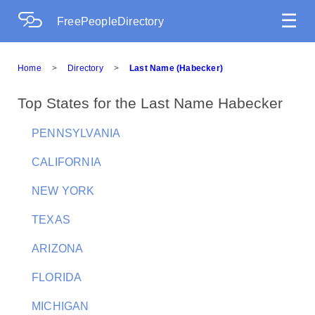
☰
FreePeopleDirectory
Home
>
Directory
>
Last Name (Habecker)
Top States for the Last Name Habecker
PENNSYLVANIA
CALIFORNIA
NEW YORK
TEXAS
ARIZONA
FLORIDA
MICHIGAN