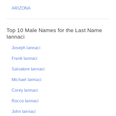
ARIZONA
Top 10 Male Names for the Last Name
Iannaci
Joseph Iannaci
Frank Iannaci
Salvatore Iannaci
Michael Iannaci
Corey Iannaci
Rocco Iannaci
John Iannaci