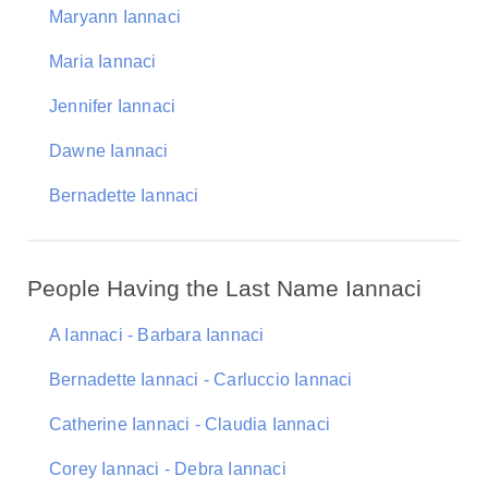
Maryann Iannaci
Maria Iannaci
Jennifer Iannaci
Dawne Iannaci
Bernadette Iannaci
People Having the Last Name Iannaci
A Iannaci - Barbara Iannaci
Bernadette Iannaci - Carluccio Iannaci
Catherine Iannaci - Claudia Iannaci
Corey Iannaci - Debra Iannaci