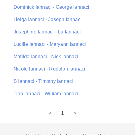
Dominick Iannaci - George Iannaci
Helga Iannaci - Joseph Iannaci
Josephine Iannaci - Lu Iannaci
Lucille Iannaci - Maryann Iannaci
Matilda Iannaci - Nick Iannaci
Nicole Iannaci - Rudolph Iannaci
S Iannaci - Timothy Iannaci
Tina Iannaci - William Iannaci
<
1
>