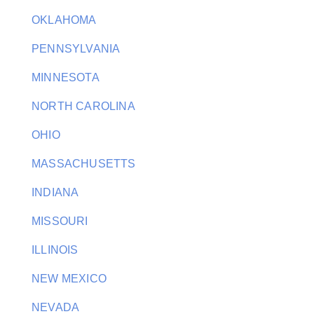
OKLAHOMA
PENNSYLVANIA
MINNESOTA
NORTH CAROLINA
OHIO
MASSACHUSETTS
INDIANA
MISSOURI
ILLINOIS
NEW MEXICO
NEVADA