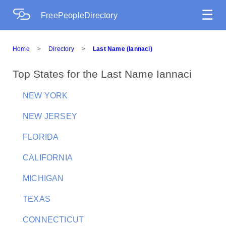
☰
FreePeopleDirectory
Home
>
Directory
>
Last Name (Iannaci)
Top States for the Last Name Iannaci
NEW YORK
NEW JERSEY
FLORIDA
CALIFORNIA
MICHIGAN
TEXAS
CONNECTICUT