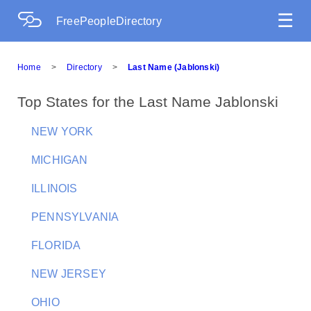
☰
FreePeopleDirectory
Home
>
Directory
>
Last Name (Jablonski)
Top States for the Last Name Jablonski
NEW YORK
MICHIGAN
ILLINOIS
PENNSYLVANIA
FLORIDA
NEW JERSEY
OHIO