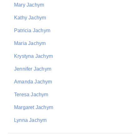
Mary Jachym
Kathy Jachym
Patricia Jachym
Maria Jachym
Krystyna Jachym
Jennifer Jachym
Amanda Jachym
Teresa Jachym
Margaret Jachym
Lynna Jachym