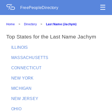
☰
FreePeopleDirectory
Home
>
Directory
>
Last Name (Jachym)
Top States for the Last Name Jachym
ILLINOIS
MASSACHUSETTS
CONNECTICUT
NEW YORK
MICHIGAN
NEW JERSEY
OHIO