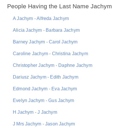
People Having the Last Name Jachym
A Jachym - Alfreda Jachym
Alicia Jachym - Barbara Jachym
Barney Jachym - Carol Jachym
Caroline Jachym - Christina Jachym
Christopher Jachym - Daphne Jachym
Dariusz Jachym - Edith Jachym
Edmond Jachym - Eva Jachym
Evelyn Jachym - Gus Jachym
H Jachym - J Jachym
J Mrs Jachym - Jason Jachym