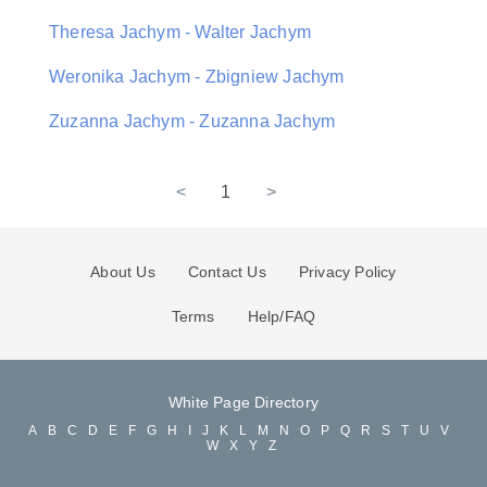
Theresa Jachym - Walter Jachym
Weronika Jachym - Zbigniew Jachym
Zuzanna Jachym - Zuzanna Jachym
<
1
>
About Us
Contact Us
Privacy Policy
Terms
Help/FAQ
White Page Directory
A
B
C
D
E
F
G
H
I
J
K
L
M
N
O
P
Q
R
S
T
U
V
W
X
Y
Z