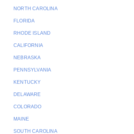
NORTH CAROLINA
FLORIDA
RHODE ISLAND
CALIFORNIA
NEBRASKA
PENNSYLVANIA
KENTUCKY
DELAWARE
COLORADO
MAINE
SOUTH CAROLINA