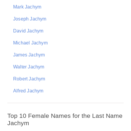
Mark Jachym
Joseph Jachym
David Jachym
Michael Jachym
James Jachym
Walter Jachym
Robert Jachym
Alfred Jachym
Top 10 Female Names for the Last Name
Jachym