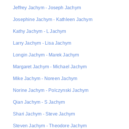
Jeffrey Jachym - Joseph Jachym
Josephine Jachym - Kathleen Jachym
Kathy Jachym - L Jachym
Larry Jachym - Lisa Jachym
Longin Jachym - Marek Jachym
Margaret Jachym - Michael Jachym
Mike Jachym - Noreen Jachym
Norine Jachym - Polczynski Jachym
Qian Jachym - S Jachym
Shari Jachym - Steve Jachym
Steven Jachym - Theodore Jachym