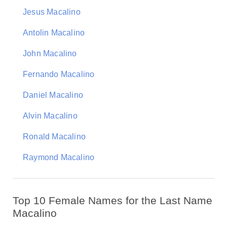
Jesus Macalino
Antolin Macalino
John Macalino
Fernando Macalino
Daniel Macalino
Alvin Macalino
Ronald Macalino
Raymond Macalino
Top 10 Female Names for the Last Name
Macalino