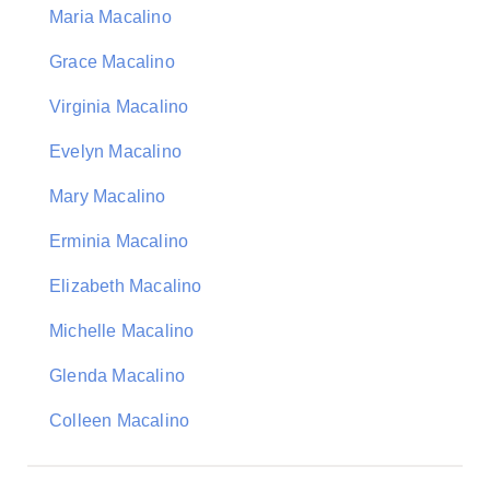
Maria Macalino
Grace Macalino
Virginia Macalino
Evelyn Macalino
Mary Macalino
Erminia Macalino
Elizabeth Macalino
Michelle Macalino
Glenda Macalino
Colleen Macalino