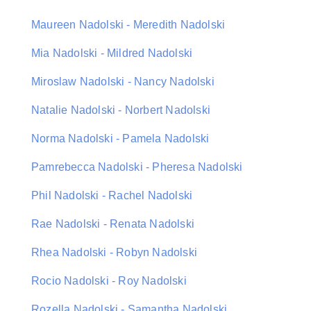
Maureen Nadolski - Meredith Nadolski
Mia Nadolski - Mildred Nadolski
Miroslaw Nadolski - Nancy Nadolski
Natalie Nadolski - Norbert Nadolski
Norma Nadolski - Pamela Nadolski
Pamrebecca Nadolski - Pheresa Nadolski
Phil Nadolski - Rachel Nadolski
Rae Nadolski - Renata Nadolski
Rhea Nadolski - Robyn Nadolski
Rocio Nadolski - Roy Nadolski
Rozella Nadolski - Samantha Nadolski