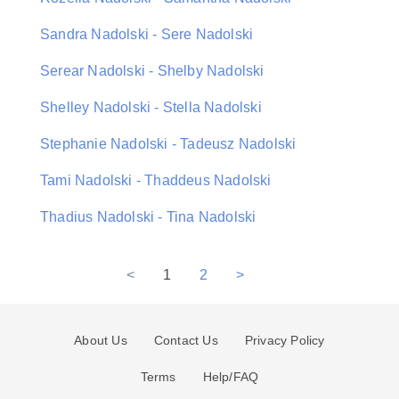
Sandra Nadolski - Sere Nadolski
Serear Nadolski - Shelby Nadolski
Shelley Nadolski - Stella Nadolski
Stephanie Nadolski - Tadeusz Nadolski
Tami Nadolski - Thaddeus Nadolski
Thadius Nadolski - Tina Nadolski
<
1
2
>
About Us
Contact Us
Privacy Policy
Terms
Help/FAQ