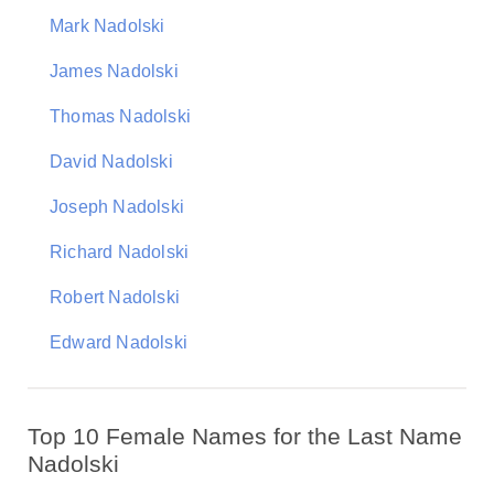
Mark Nadolski
James Nadolski
Thomas Nadolski
David Nadolski
Joseph Nadolski
Richard Nadolski
Robert Nadolski
Edward Nadolski
Top 10 Female Names for the Last Name
Nadolski