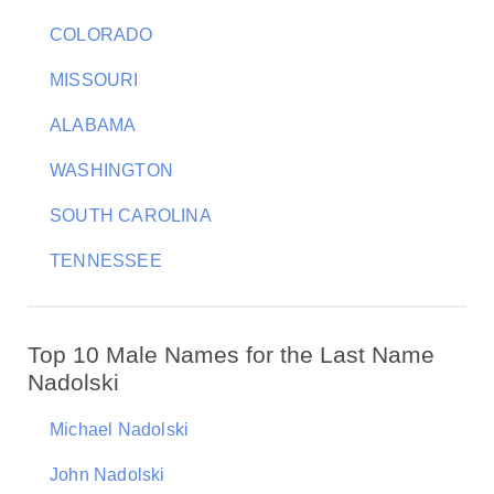
COLORADO
MISSOURI
ALABAMA
WASHINGTON
SOUTH CAROLINA
TENNESSEE
Top 10 Male Names for the Last Name
Nadolski
Michael Nadolski
John Nadolski