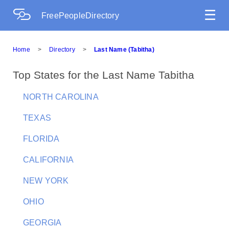
☰
FreePeopleDirectory
Home
>
Directory
>
Last Name (Tabitha)
Top States for the Last Name Tabitha
NORTH CAROLINA
TEXAS
FLORIDA
CALIFORNIA
NEW YORK
OHIO
GEORGIA