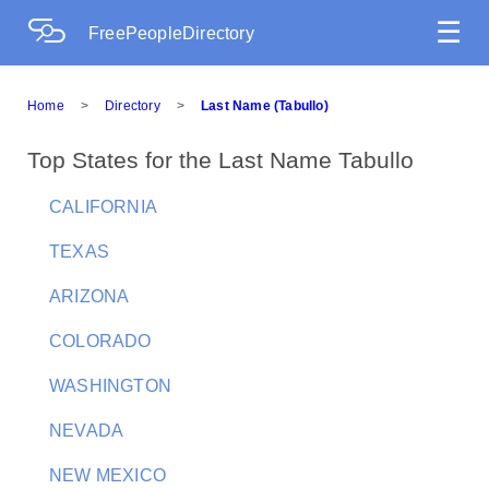
☰
FreePeopleDirectory
Home
>
Directory
>
Last Name (Tabullo)
Top States for the Last Name Tabullo
CALIFORNIA
TEXAS
ARIZONA
COLORADO
WASHINGTON
NEVADA
NEW MEXICO