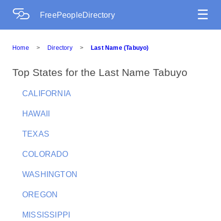
☰
FreePeopleDirectory
Home
>
Directory
>
Last Name (Tabuyo)
Top States for the Last Name Tabuyo
CALIFORNIA
HAWAII
TEXAS
COLORADO
WASHINGTON
OREGON
MISSISSIPPI