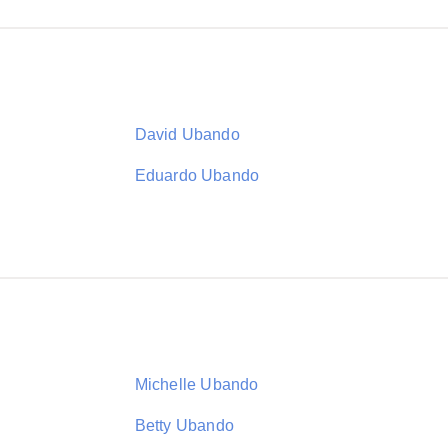
David Ubando
Eduardo Ubando
Michelle Ubando
Betty Ubando