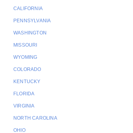
CALIFORNIA
PENNSYLVANIA
WASHINGTON
MISSOURI
WYOMING
COLORADO
KENTUCKY
FLORIDA
VIRGINIA
NORTH CAROLINA
OHIO