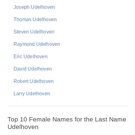
Joseph Udelhoven
Thomas Udelhoven
Steven Udelhoven
Raymond Udelhoven
Eric Udelhoven
David Udelhoven
Robert Udelhoven
Larry Udelhoven
Top 10 Female Names for the Last Name
Udelhoven