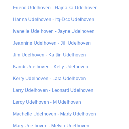
Friend Udelhoven - Hajnalka Udelhoven
Hanna Udelhoven - Itq-Dcc Udelhoven
Ivanelle Udelhoven - Jayne Udelhoven
Jeannine Udelhoven - Jill Udelhoven
Jim Udelhoven - Kaitlin Udelhoven
Kandi Udelhoven - Kelly Udelhoven
Kerry Udelhoven - Lara Udelhoven
Larry Udelhoven - Leonard Udelhoven
Leroy Udelhoven - M Udelhoven
Machelle Udelhoven - Marty Udelhoven
Mary Udelhoven - Melvin Udelhoven