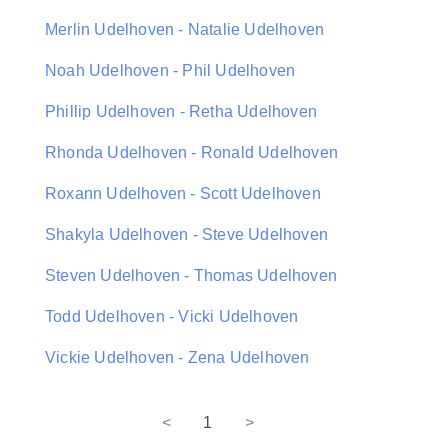
Merlin Udelhoven - Natalie Udelhoven
Noah Udelhoven - Phil Udelhoven
Phillip Udelhoven - Retha Udelhoven
Rhonda Udelhoven - Ronald Udelhoven
Roxann Udelhoven - Scott Udelhoven
Shakyla Udelhoven - Steve Udelhoven
Steven Udelhoven - Thomas Udelhoven
Todd Udelhoven - Vicki Udelhoven
Vickie Udelhoven - Zena Udelhoven
<
1
>