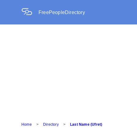
FreePeopleDirectory
Home
>
Directory
>
Last Name (Ufret)