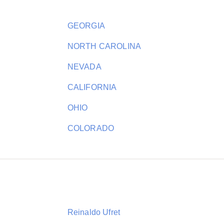
GEORGIA
NORTH CAROLINA
NEVADA
CALIFORNIA
OHIO
COLORADO
Reinaldo Ufret