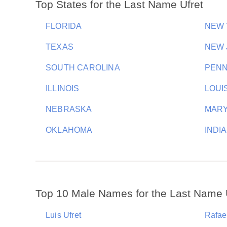
Top States for the Last Name Ufret
FLORIDA
NEW
TEXAS
NEW 
SOUTH CAROLINA
PENN
ILLINOIS
LOUI
NEBRASKA
MAR
OKLAHOMA
INDI
Top 10 Male Names for the Last Name 
Luis Ufret
Rafael