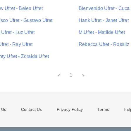
 Ufret - Belen Ufret
Bienvenido Ufret - Cuca 
sco Ufret - Gustavo Ufret
Hank Ufret - Janet Ufret
n Ufret - Luz Ufret
M Ufret - Matilde Ufret
Ufret - Ray Ufret
Rebecca Ufret - Rosaliz 
ty Ufret - Zoraida Ufret
<
1
>
 Us
Contact Us
Privacy Policy
Terms
Hel