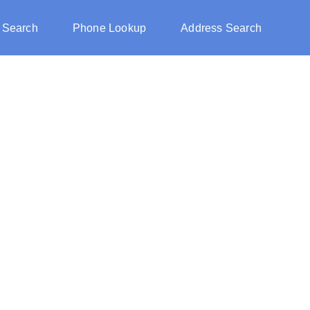
 Search
Phone Lookup
Address Search