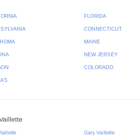
FORNIA
FLORIDA
SYLVANIA
CONNECTICUT
AHOMA
MAINE
ONA
NEW JERSEY
GON
COLORADO
SAS
aillette
aillette
Gary Vaillette