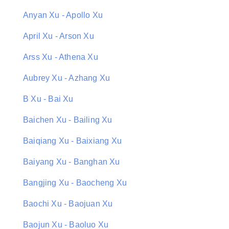
Anyan Xu - Apollo Xu
April Xu - Arson Xu
Arss Xu - Athena Xu
Aubrey Xu - Azhang Xu
B Xu - Bai Xu
Baichen Xu - Bailing Xu
Baiqiang Xu - Baixiang Xu
Baiyang Xu - Banghan Xu
Bangjing Xu - Baocheng Xu
Baochi Xu - Baojuan Xu
Baojun Xu - Baoluo Xu