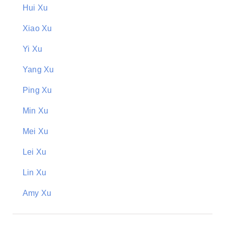
Hui Xu
Xiao Xu
Yi Xu
Yang Xu
Ping Xu
Min Xu
Mei Xu
Lei Xu
Lin Xu
Amy Xu