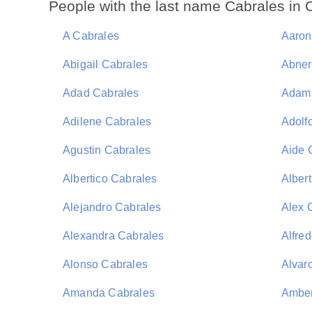
People with the last name Cabrales in C
A Cabrales
Aaron
Abigail Cabrales
Abner
Adad Cabrales
Adam 
Adilene Cabrales
Adolf
Agustin Cabrales
Aide 
Albertico Cabrales
Alber
Alejandro Cabrales
Alex 
Alexandra Cabrales
Alfre
Alonso Cabrales
Alvar
Amanda Cabrales
Amber