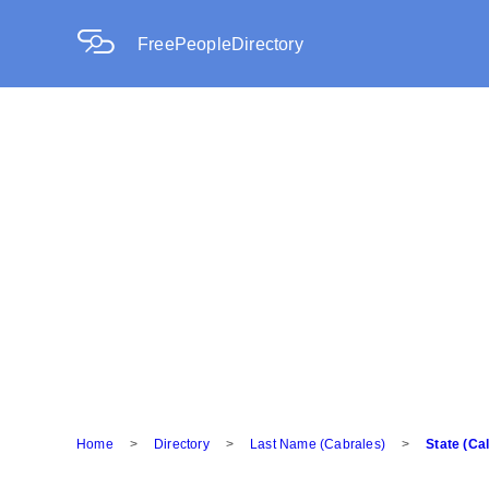
FreePeopleDirectory
Home
>
Directory
>
Last Name (Cabrales)
>
State (Cal