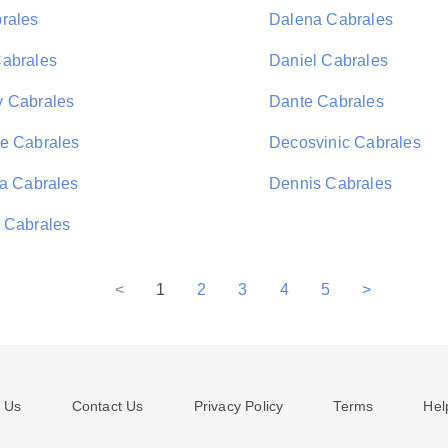
rales
Dalena Cabrales
abrales
Daniel Cabrales
 Cabrales
Dante Cabrales
e Cabrales
Decosvinic Cabrales
na Cabrales
Dennis Cabrales
 Cabrales
<
1
2
3
4
5
>
 Us
Contact Us
Privacy Policy
Terms
Hel