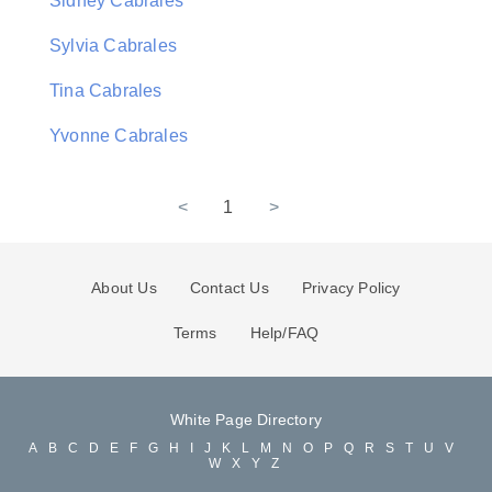
Sidney Cabrales
Sylvia Cabrales
Tina Cabrales
Yvonne Cabrales
<
1
>
About Us
Contact Us
Privacy Policy
Terms
Help/FAQ
White Page Directory
A
B
C
D
E
F
G
H
I
J
K
L
M
N
O
P
Q
R
S
T
U
V
W
X
Y
Z