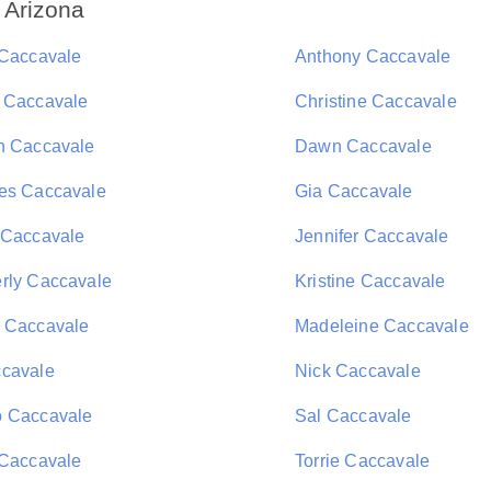
 Arizona
 Caccavale
Anthony Caccavale
 Caccavale
Christine Caccavale
n Caccavale
Dawn Caccavale
es Caccavale
Gia Caccavale
 Caccavale
Jennifer Caccavale
rly Caccavale
Kristine Caccavale
 Caccavale
Madeleine Caccavale
cavale
Nick Caccavale
 Caccavale
Sal Caccavale
 Caccavale
Torrie Caccavale