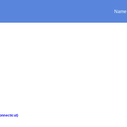
Name
onnecticut)