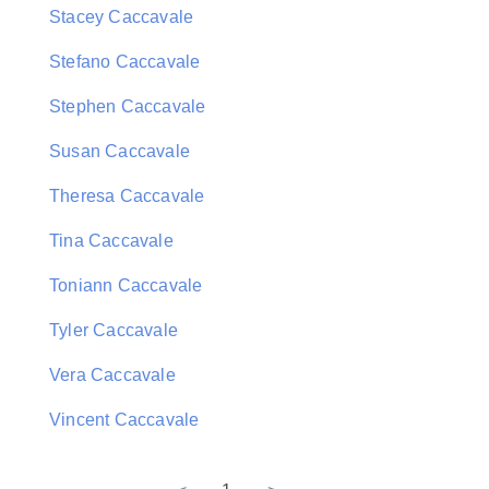
Stacey Caccavale
Stefano Caccavale
Stephen Caccavale
Susan Caccavale
Theresa Caccavale
Tina Caccavale
Toniann Caccavale
Tyler Caccavale
Vera Caccavale
Vincent Caccavale