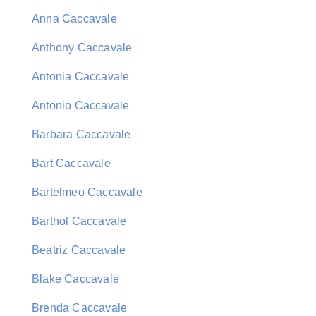
Anna Caccavale
Anthony Caccavale
Antonia Caccavale
Antonio Caccavale
Barbara Caccavale
Bart Caccavale
Bartelmeo Caccavale
Barthol Caccavale
Beatriz Caccavale
Blake Caccavale
Brenda Caccavale