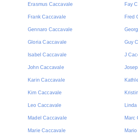
Erasmus Caccavale
Fay C
Frank Caccavale
Fred 
Gennaro Caccavale
Georg
Gloria Caccavale
Guy C
Isabel Caccavale
J Cac
John Caccavale
Josep
Karin Caccavale
Kathl
Kim Caccavale
Krist
Leo Caccavale
Linda
Madel Caccavale
Marc 
Marie Caccavale
Mario