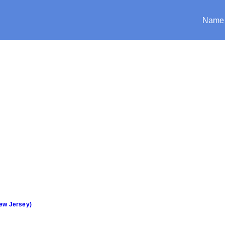
Name
New Jersey)