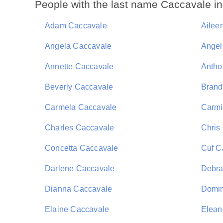
People with the last name Caccavale i
Adam Caccavale
Ailee
Angela Caccavale
Angel
Annette Caccavale
Antho
Beverly Caccavale
Brand
Carmela Caccavale
Carmi
Charles Caccavale
Chris
Concetta Caccavale
Cuf C
Darlene Caccavale
Debra
Dianna Caccavale
Domin
Elaine Caccavale
Elean