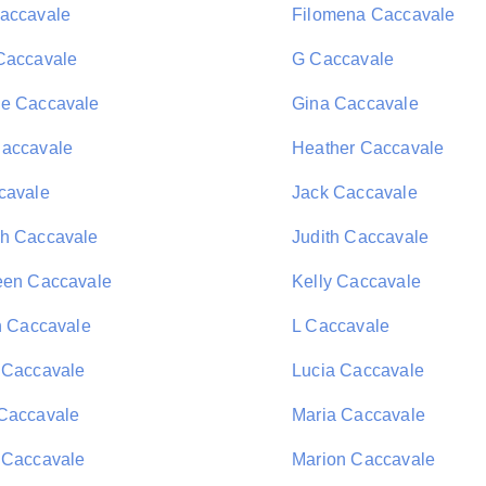
accavale
Filomena Caccavale
Caccavale
G Caccavale
e Caccavale
Gina Caccavale
accavale
Heather Caccavale
cavale
Jack Caccavale
h Caccavale
Judith Caccavale
een Caccavale
Kelly Caccavale
in Caccavale
L Caccavale
 Caccavale
Lucia Caccavale
Caccavale
Maria Caccavale
 Caccavale
Marion Caccavale