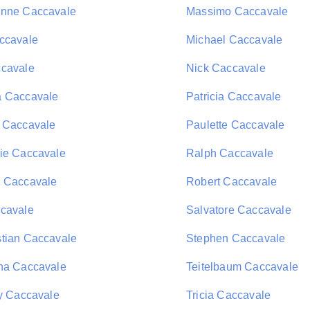
nne Caccavale
Massimo Caccavale
ccavale
Michael Caccavale
cavale
Nick Caccavale
 Caccavale
Patricia Caccavale
 Caccavale
Paulette Caccavale
ie Caccavale
Ralph Caccavale
 Caccavale
Robert Caccavale
cavale
Salvatore Caccavale
tian Caccavale
Stephen Caccavale
ha Caccavale
Teitelbaum Caccavale
ny Caccavale
Tricia Caccavale