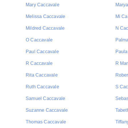
Mary Caccavale
Marya
Melissa Caccavale
Mi Ca
Mildred Caccavale
N Cac
O Caccavale
Palma
Paul Caccavale
Paula
R Caccavale
R Mar
Rita Caccavale
Rober
Ruth Caccavale
S Cac
Samuel Caccavale
Sebas
Suzanne Caccavale
Tabet
Thomas Caccavale
Tiffa