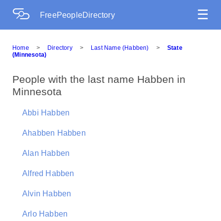
☰
FreePeopleDirectory
Home
>
Directory
>
Last Name (Habben)
>
State
(Minnesota)
People with the last name Habben in
Minnesota
Abbi Habben
Ahabben Habben
Alan Habben
Alfred Habben
Alvin Habben
Arlo Habben