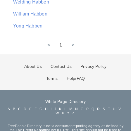
Welding Habben
William Habben
Yong Habben
<
1
>
About Us
Contact Us
Privacy Policy
Terms
Help/FAQ
White Page Directory
A
B
C
D
E
F
G
H
I
J
K
L
M
N
O
P
Q
R
S
T
U
V
W
X
Y
Z
FreePeopleDirectory is not a consumer reporting agency as defined by
the Fair Credit Reporting Act (FCRA). This site should not be used to